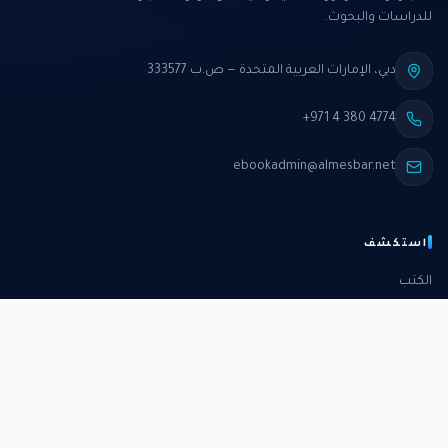
للدراسات والبحوث.
دبي، الإمارات العربية المتحدة — ص.ب 333577
+971 4 380 4774
ebookadmin@almesbar.net
استكشف
الكتب
الدورات
الدراسات
الكتب الشهرية
عن المركز