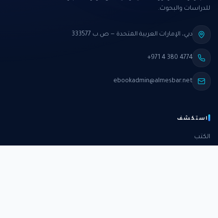
للدراسات والبحوث.
دبي، الإمارات العربية المتحدة — ص.ب 333577
+971 4 380 4774
ebookadmin@almesbar.net
استكشف
الكتب
الدورات
الدراسات
الكتب الشهرية
عن المركز