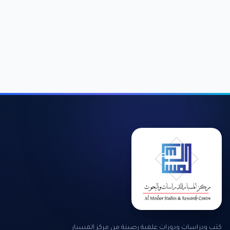
كتب ودراسات ودورات علمية رصينة من مركز المسبار