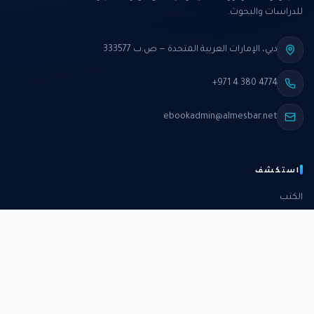
للدراسات والبحوث.
دبي، الإمارات العربية المتحدة — ص.ب 333577
+971 4 380 4774
ebookadmin@almesbar.net
استكشف
الكتب
الدورات
الدراسات
الكتب الشهرية
عن المركز