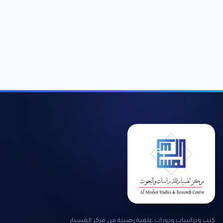
كتب ودراسات ودورات علمية رصينة من مركز المسبار