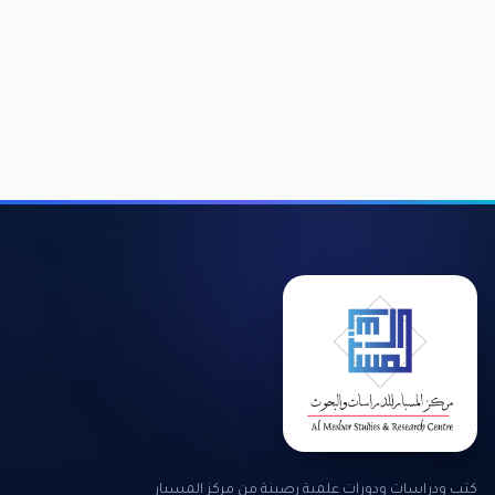
كتب ودراسات ودورات علمية رصينة من مركز المسبار