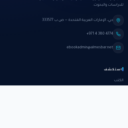
للدراسات والبحوث.
دبي، الإمارات العربية المتحدة — ص.ب 333577
+971 4 380 4774
ebookadmin@almesbar.net
استكشف
الكتب
الدورات
الدراسات
الكتب الشهرية
عن المركز