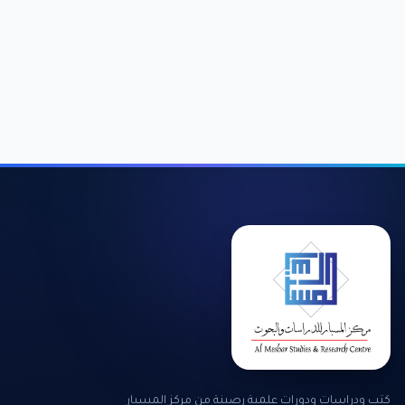
كتب ودراسات ودورات علمية رصينة من مركز المسبار