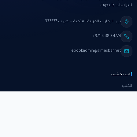
للدراسات والبحوث.
دبي، الإمارات العربية المتحدة — ص.ب 333577
+971 4 380 4774
ebookadmin@almesbar.net
استكشف
الكتب
الدورات
الدراسات
الكتب الشهرية
عن المركز