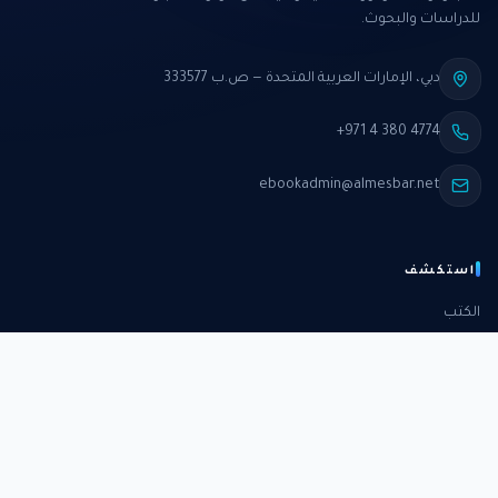
للدراسات والبحوث.
دبي، الإمارات العربية المتحدة — ص.ب 333577
+971 4 380 4774
ebookadmin@almesbar.net
استكشف
الكتب
الدورات
الدراسات
الكتب الشهرية
عن المركز