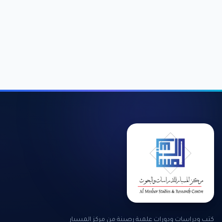
كتب ودراسات ودورات علمية رصينة من مركز المسبار