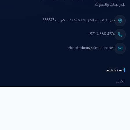
للدراسات والبحوث.
دبي، الإمارات العربية المتحدة — ص.ب 333577
+971 4 380 4774
ebookadmin@almesbar.net
استكشف
الكتب
الدورات
الدراسات
الكتب الشهرية
عن المركز