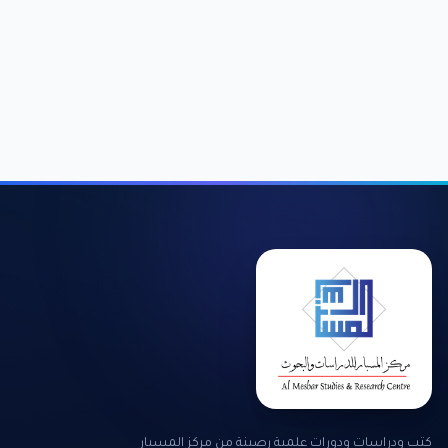
كتب ودراسات ودورات علمية رصينة من مركز المسبار