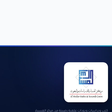
كتب ودراسات ودورات علمية رصينة من مركز المسبار