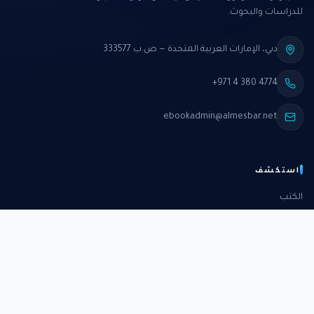
للدراسات والبحوث.
دبي، الإمارات العربية المتحدة — ص.ب 333577
+971 4 380 4774
ebookadmin@almesbar.net
استكشف
الكتب
الدورات
الدراسات
الكتب الشهرية
عن المركز