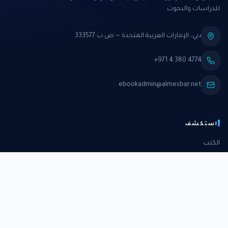
للدراسات والبحوث.
دبي، الإمارات العربية المتحدة — ص.ب 333577
+971 4 380 4774
ebookadmin@almesbar.net
استكشف
الكتب
الدورات
الدراسات
الكتب الشهرية
عن المركز