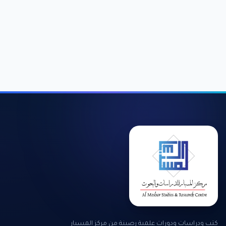
كتب ودراسات ودورات علمية رصينة من مركز المسبار