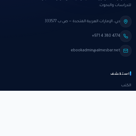
للدراسات والبحوث.
دبي، الإمارات العربية المتحدة — ص.ب 333577
+971 4 380 4774
ebookadmin@almesbar.net
استكشف
الكتب
الدورات
الدراسات
الكتب الشهرية
عن المركز