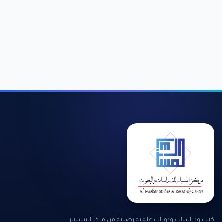
كتب ودراسات ودورات علمية رصينة من مركز المسبار