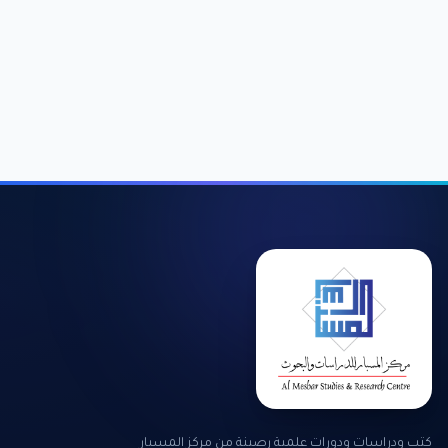
كتب ودراسات ودورات علمية رصينة من مركز المسبار