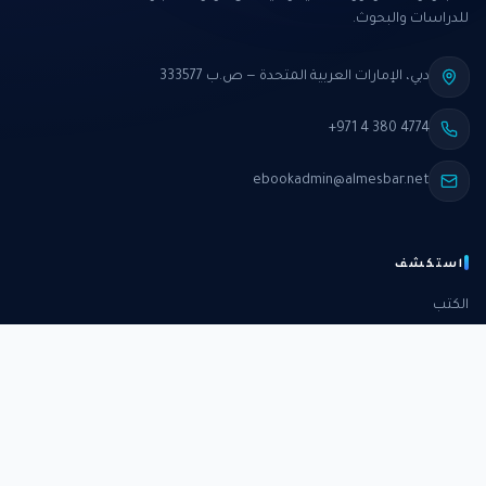
للدراسات والبحوث.
دبي، الإمارات العربية المتحدة — ص.ب 333577
+971 4 380 4774
ebookadmin@almesbar.net
استكشف
الكتب
الدورات
الدراسات
الكتب الشهرية
عن المركز