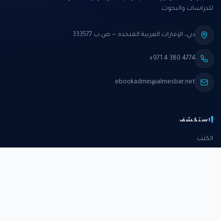
للدراسات والبحوث.
دبي، الإمارات العربية المتحدة — ص.ب 333577
+971 4 380 4774
ebookadmin@almesbar.net
استكشف
الكتب
الدورات
الدراسات
الكتب الشهرية
عن المركز