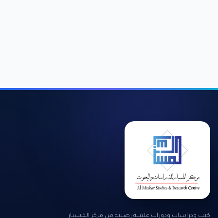
كتب ودراسات ودورات علمية رصينة من مركز المسبار