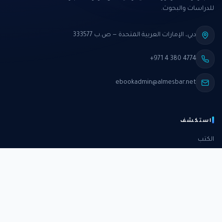
للدراسات والبحوث.
دبي، الإمارات العربية المتحدة — ص.ب 333577
+971 4 380 4774
ebookadmin@almesbar.net
استكشف
الكتب
الدورات
الدراسات
الكتب الشهرية
عن المركز