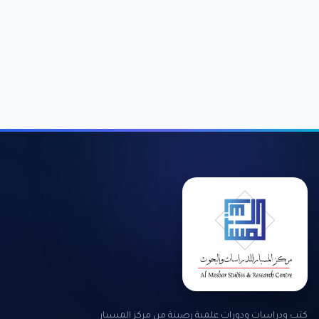
كتب ودراسات ودورات علمية رصينة من مركز المسبار