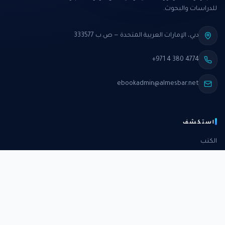
للدراسات والبحوث.
دبي، الإمارات العربية المتحدة — ص.ب 333577
+971 4 380 4774
ebookadmin@almesbar.net
استكشف
الكتب
الدورات
الدراسات
الكتب الشهرية
عن المركز