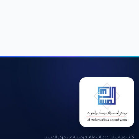
كتب ودراسات ودورات علمية رصينة من مركز المسبار