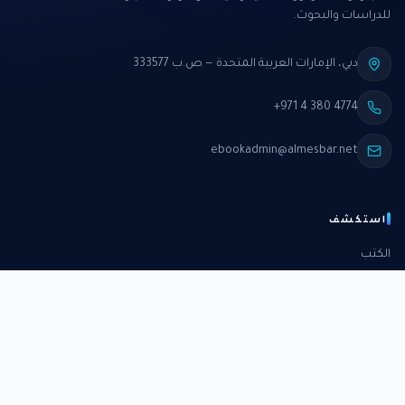
للدراسات والبحوث.
دبي، الإمارات العربية المتحدة — ص.ب 333577
+971 4 380 4774
ebookadmin@almesbar.net
استكشف
الكتب
الدورات
الدراسات
الكتب الشهرية
عن المركز