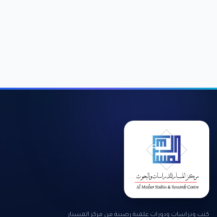
كتب ودراسات ودورات علمية رصينة من مركز المسبار