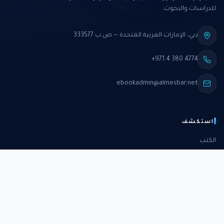
للدراسات والبحوث.
دبي، الإمارات العربية المتحدة — ص.ب 333577
+971 4 380 4774
ebookadmin@almesbar.net
استكشف
الكتب
الدورات
الدراسات
الكتب الشهرية
عن المركز