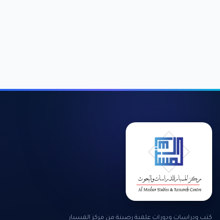
كتب ودراسات ودورات علمية رصينة من مركز المسبار