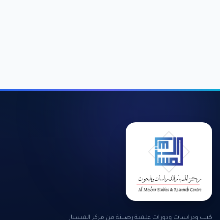
كتب ودراسات ودورات علمية رصينة من مركز المسبار