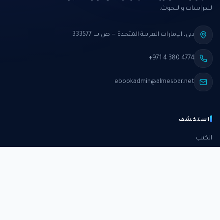
للدراسات والبحوث.
دبي، الإمارات العربية المتحدة — ص.ب 333577
+971 4 380 4774
ebookadmin@almesbar.net
استكشف
الكتب
الدورات
الدراسات
الكتب الشهرية
عن المركز