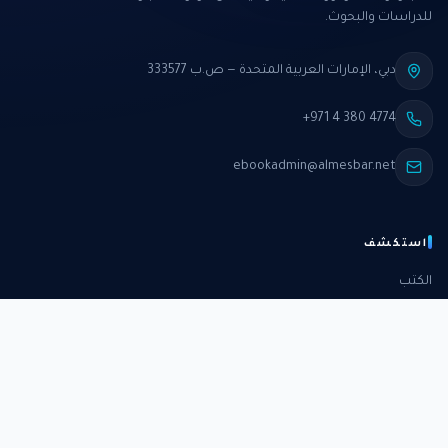
للدراسات والبحوث.
دبي، الإمارات العربية المتحدة — ص.ب 333577
+971 4 380 4774
ebookadmin@almesbar.net
استكشف
الكتب
الدورات
الدراسات
الكتب الشهرية
عن المركز