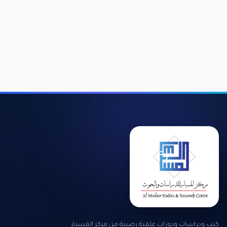
كتب ودراسات ودورات علمية رصينة من مركز المسبار