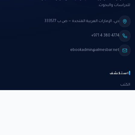
للدراسات والبحوث.
دبي، الإمارات العربية المتحدة — ص.ب 333577
+971 4 380 4774
ebookadmin@almesbar.net
استكشف
الكتب
الدورات
الدراسات
الكتب الشهرية
عن المركز