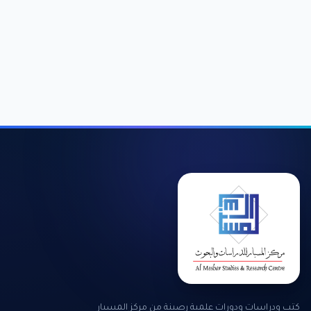
كتب ودراسات ودورات علمية رصينة من مركز المسبار