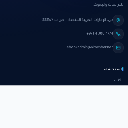
للدراسات والبحوث.
دبي، الإمارات العربية المتحدة — ص.ب 333577
+971 4 380 4774
ebookadmin@almesbar.net
استكشف
الكتب
الدورات
الدراسات
الكتب الشهرية
عن المركز