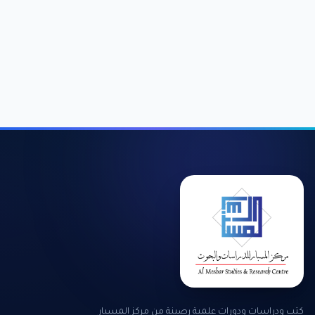
كتب ودراسات ودورات علمية رصينة من مركز المسبار