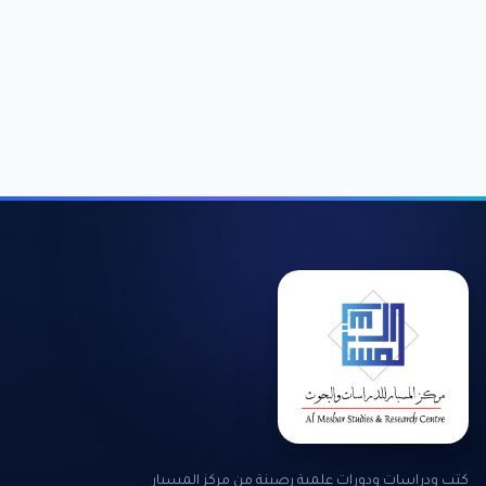
كتب ودراسات ودورات علمية رصينة من مركز المسبار