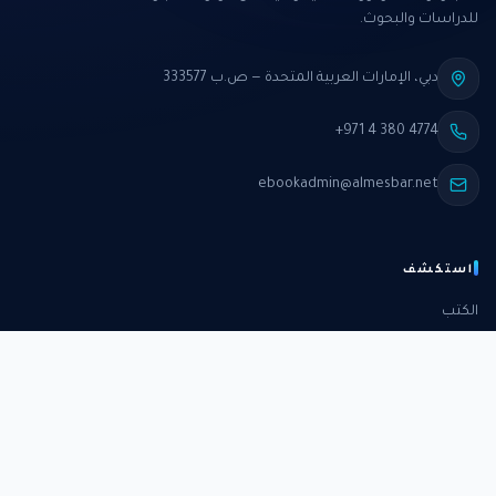
للدراسات والبحوث.
دبي، الإمارات العربية المتحدة — ص.ب 333577
+971 4 380 4774
ebookadmin@almesbar.net
استكشف
الكتب
الدورات
الدراسات
الكتب الشهرية
عن المركز