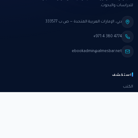
للدراسات والبحوث.
دبي، الإمارات العربية المتحدة — ص.ب 333577
+971 4 380 4774
ebookadmin@almesbar.net
استكشف
الكتب
الدورات
الدراسات
الكتب الشهرية
عن المركز