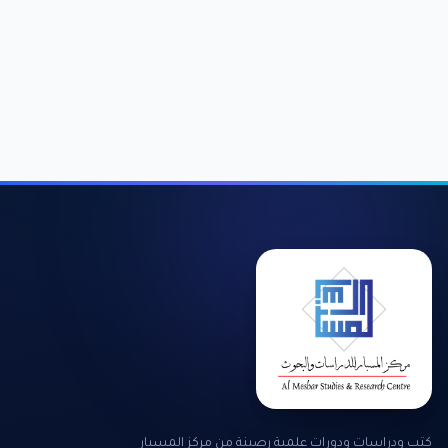
كتب ودراسات ودورات علمية رصينة من مركز المسبار