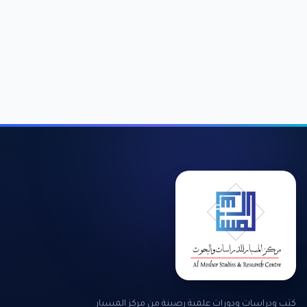
كتب ودراسات ودورات علمية رصينة من مركز المسبار