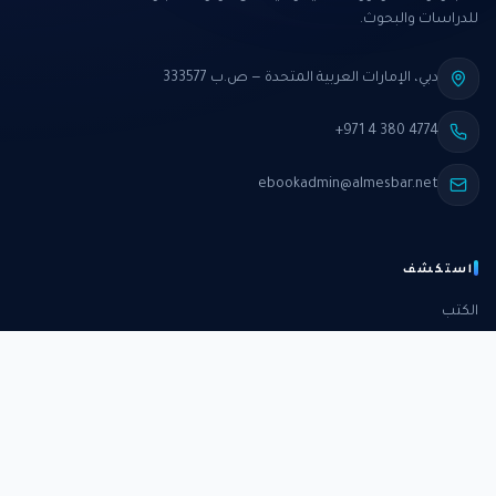
للدراسات والبحوث.
دبي، الإمارات العربية المتحدة — ص.ب 333577
+971 4 380 4774
ebookadmin@almesbar.net
استكشف
الكتب
الدورات
الدراسات
الكتب الشهرية
عن المركز