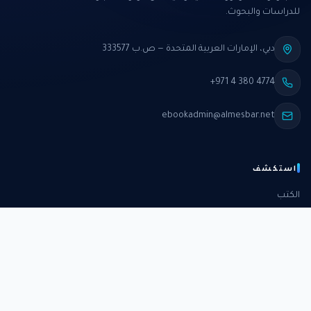
للدراسات والبحوث.
دبي، الإمارات العربية المتحدة — ص.ب 333577
+971 4 380 4774
ebookadmin@almesbar.net
استكشف
الكتب
الدورات
الدراسات
الكتب الشهرية
عن المركز