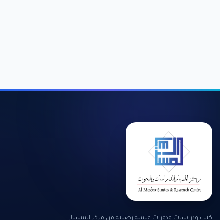
كتب ودراسات ودورات علمية رصينة من مركز المسبار