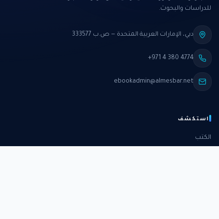
للدراسات والبحوث.
دبي، الإمارات العربية المتحدة — ص.ب 333577
+971 4 380 4774
ebookadmin@almesbar.net
استكشف
الكتب
الدورات
الدراسات
الكتب الشهرية
عن المركز