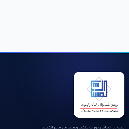
كتب ودراسات ودورات علمية رصينة من مركز المسبار