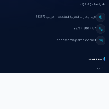
للدراسات والبحوث.
دبي، الإمارات العربية المتحدة — ص.ب 333577
+971 4 380 4774
ebookadmin@almesbar.net
استكشف
الكتب
الدورات
الدراسات
الكتب الشهرية
عن المركز