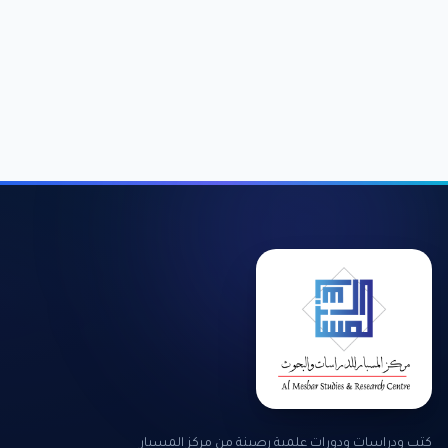
كتب ودراسات ودورات علمية رصينة من مركز المسبار