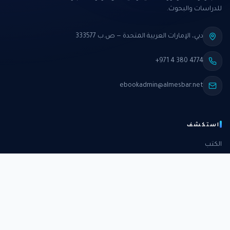
للدراسات والبحوث.
دبي، الإمارات العربية المتحدة — ص.ب 333577
+971 4 380 4774
ebookadmin@almesbar.net
استكشف
الكتب
الدورات
الدراسات
الكتب الشهرية
عن المركز