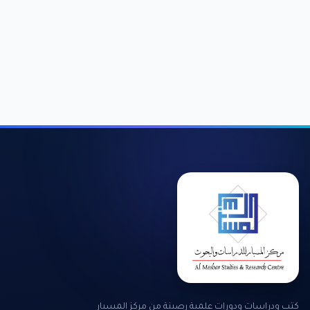
كتب ودراسات ودورات علمية رصينة من مركز المسبار