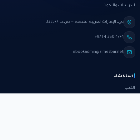
للدراسات والبحوث.
دبي، الإمارات العربية المتحدة — ص.ب 333577
+971 4 380 4774
ebookadmin@almesbar.net
استكشف
الكتب
الدورات
الدراسات
الكتب الشهرية
عن المركز