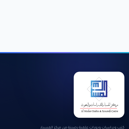
كتب ودراسات ودورات علمية رصينة من مركز المسبار