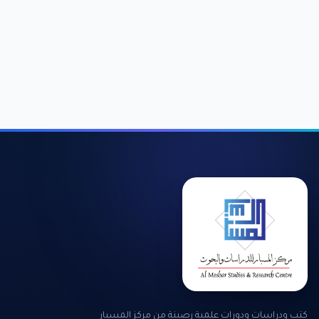
كتب ودراسات ودورات علمية رصينة من مركز المسبار