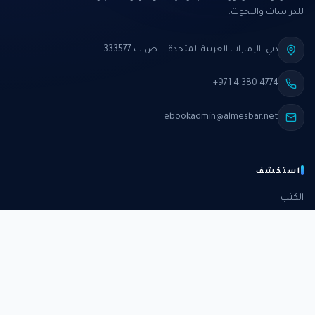
للدراسات والبحوث.
دبي، الإمارات العربية المتحدة — ص.ب 333577
+971 4 380 4774
ebookadmin@almesbar.net
استكشف
الكتب
الدورات
الدراسات
الكتب الشهرية
عن المركز