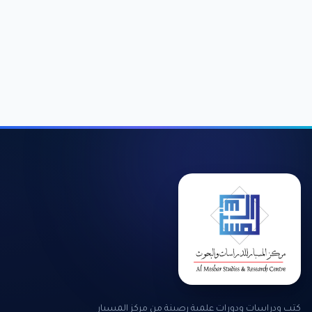
كتب ودراسات ودورات علمية رصينة من مركز المسبار