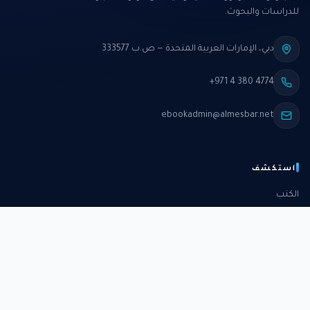
للدراسات والبحوث.
دبي، الإمارات العربية المتحدة — ص.ب 333577
+971 4 380 4774
ebookadmin@almesbar.net
استكشف
الكتب
الدورات
الدراسات
الكتب الشهرية
عن المركز