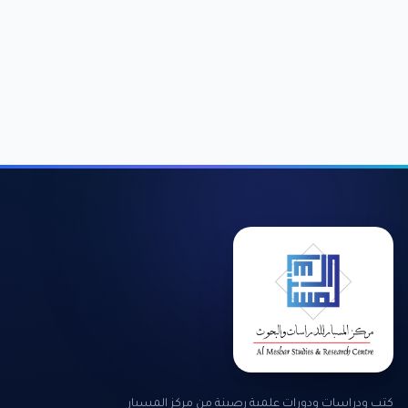
كتب ودراسات ودورات علمية رصينة من مركز المسبار