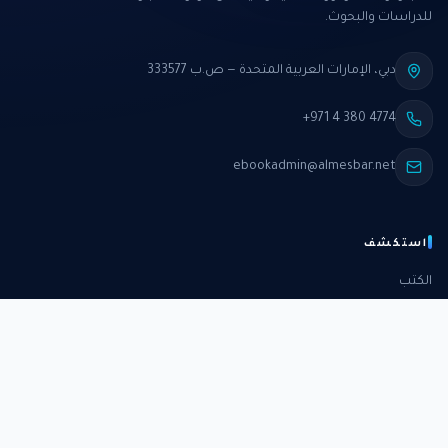
للدراسات والبحوث.
دبي، الإمارات العربية المتحدة — ص.ب 333577
+971 4 380 4774
ebookadmin@almesbar.net
استكشف
الكتب
الدورات
الدراسات
الكتب الشهرية
عن المركز