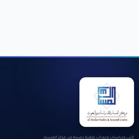
كتب ودراسات ودورات علمية رصينة من مركز المسبار