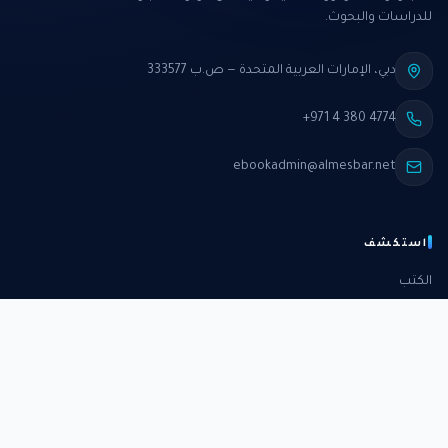
للدراسات والبحوث.
دبي، الإمارات العربية المتحدة — ص.ب 333577
+971 4 380 4774
ebookadmin@almesbar.net
استكشف
الكتب
الدورات
الدراسات
الكتب الشهرية
عن المركز