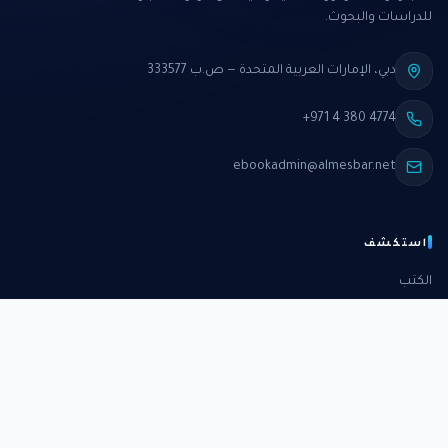
للدراسات والبحوث.
دبي، الإمارات العربية المتحدة — ص.ب 333577
+971 4 380 4774
ebookadmin@almesbar.net
استكشف
الكتب
الدورات
الدراسات
الكتب الشهرية
عن المركز