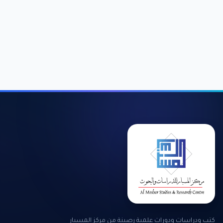
كتب ودراسات ودورات علمية رصينة من مركز المسبار