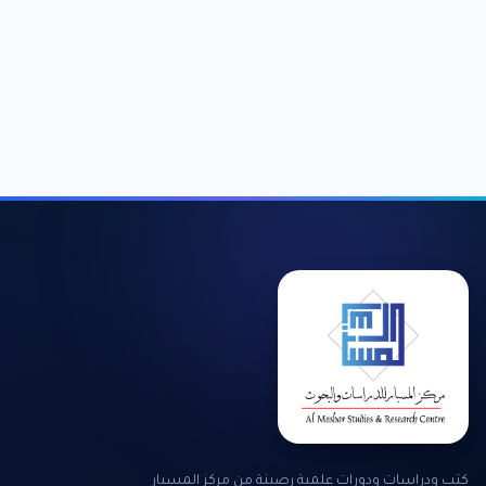
كتب ودراسات ودورات علمية رصينة من مركز المسبار