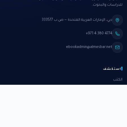
للدراسات والبحوث.
دبي، الإمارات العربية المتحدة — ص.ب 333577
+971 4 380 4774
ebookadmin@almesbar.net
استكشف
الكتب
الدورات
الدراسات
الكتب الشهرية
عن المركز